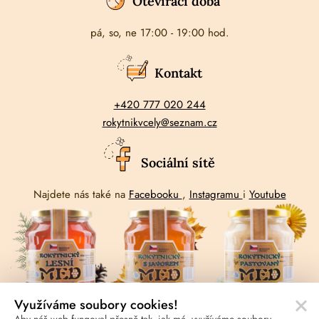
Otevírací doba
pá, so, ne 17:00 - 19:00 hod.
Kontakt
+420 777 020 244
rokytnikvcely@seznam.cz
Sociální sítě
Najdete nás také na
Facebooku
,
Instagramu
i
Youtube
Využíváme soubory cookies!